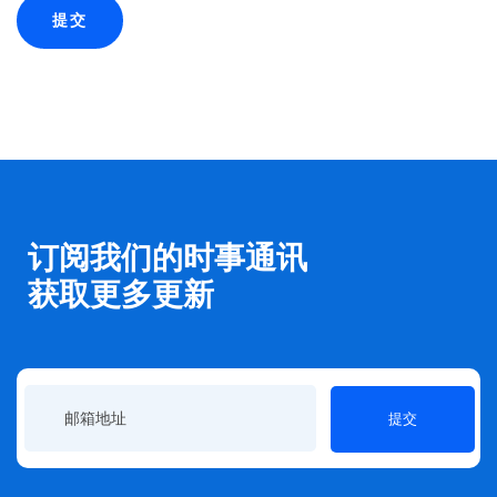
提交
订阅我们的时事通讯
获取更多更新
提交