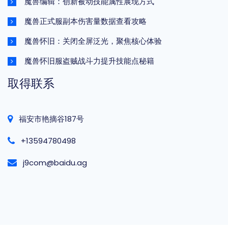
魔兽编辑：创新被动技能属性展现方式
魔兽正式服副本伤害量数据查看攻略
魔兽怀旧：关闭全屏泛光，聚焦核心体验
魔兽怀旧服盗贼战斗力提升技能点秘籍
取得联系
福安市艳摘谷187号
+13594780498
j9com@baidu.ag