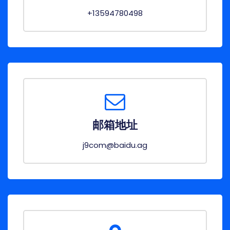
+13594780498
邮箱地址
j9com@baidu.ag