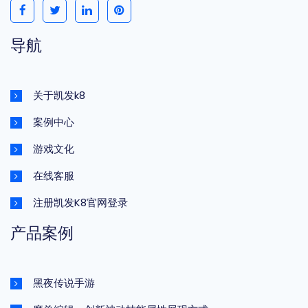
导航
关于凯发k8
案例中心
游戏文化
在线客服
注册凯发K8官网登录
产品案例
黑夜传说手游