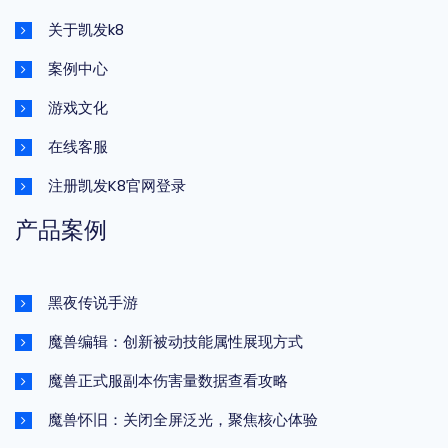
关于凯发k8
案例中心
游戏文化
在线客服
注册凯发K8官网登录
产品案例
黑夜传说手游
魔兽编辑：创新被动技能属性展现方式
魔兽正式服副本伤害量数据查看攻略
魔兽怀旧：关闭全屏泛光，聚焦核心体验