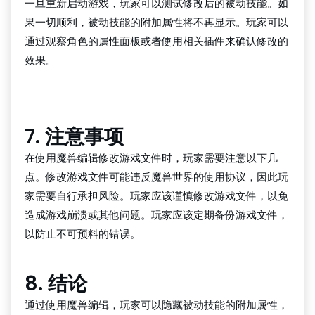
一旦重新启动游戏，玩家可以测试修改后的被动技能。如
果一切顺利，被动技能的附加属性将不再显示。玩家可以
通过观察角色的属性面板或者使用相关插件来确认修改的
效果。
凯发K8官网登录
7. 注意事项
在使用魔兽编辑修改游戏文件时，玩家需要注意以下几
点。修改游戏文件可能违反魔兽世界的使用协议，因此玩
家需要自行承担风险。玩家应该谨慎修改游戏文件，以免
造成游戏崩溃或其他问题。玩家应该定期备份游戏文件，
以防止不可预料的错误。
8. 结论
通过使用魔兽编辑，玩家可以隐藏被动技能的附加属性，