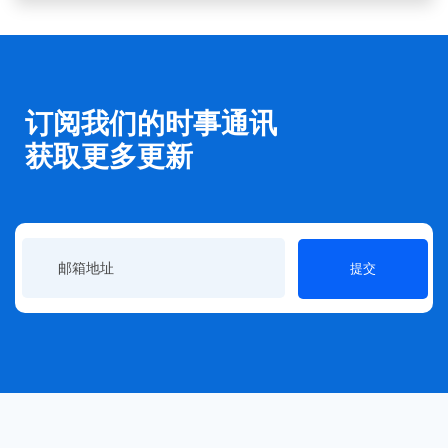
订阅我们的时事通讯
获取更多更新
提交