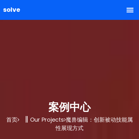
案例中心
首页
Our Projects
魔兽编辑：创新被动技能属
性展现方式