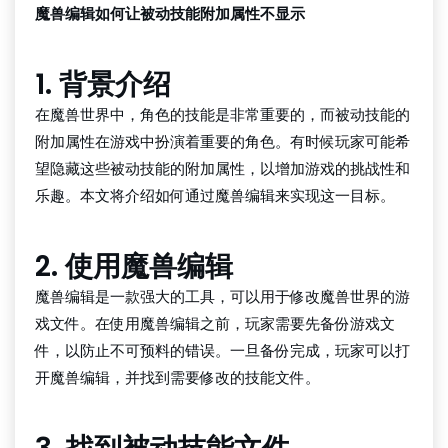
魔兽编辑如何让被动技能附加属性不显示
1. 背景介绍
在魔兽世界中，角色的技能是非常重要的，而被动技能的
附加属性在游戏中扮演着重要的角色。有时候玩家可能希
望隐藏这些被动技能的附加属性，以增加游戏的挑战性和
乐趣。本文将介绍如何通过魔兽编辑来实现这一目标。
2. 使用魔兽编辑
魔兽编辑是一款强大的工具，可以用于修改魔兽世界的游
戏文件。在使用魔兽编辑之前，玩家需要先备份游戏文
件，以防止不可预料的错误。一旦备份完成，玩家可以打
开魔兽编辑，并找到需要修改的技能文件。