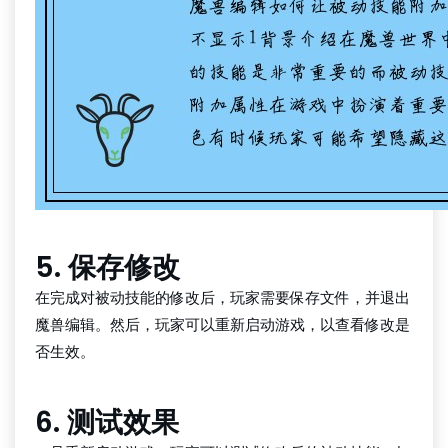
5. 保存修改
在完成对被动技能的修改后，玩家需要保存文件，并退出
魔兽编辑。然后，玩家可以重新启动游戏，以查看修改是
否生效。
6. 测试效果