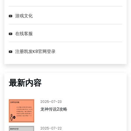
游戏文化
在线客服
注册凯发K8官网登录
最新内容
2025-07-23
龙神传说2攻略
2025-07-22