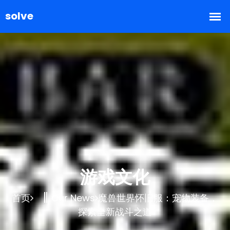
游戏文化
首页
Our News
魔兽世界怀旧服：宠物装备，
探索全新战斗之道