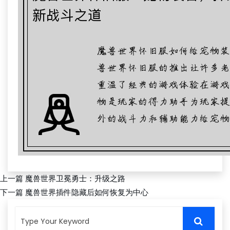
上一篇
魔兽世界卫冕勇士：升级之路
下一篇
魔兽世界插件隐藏后如何恢复为中心