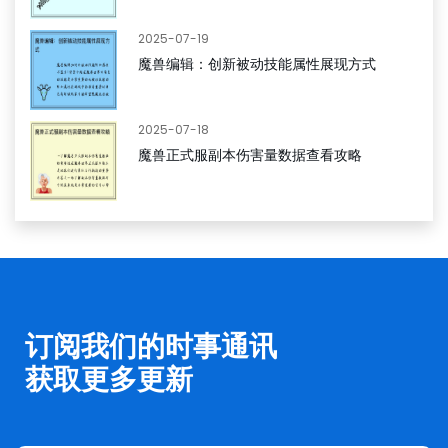
2025-07-19
魔兽编辑：创新被动技能属性展现方式
2025-07-18
魔兽正式服副本伤害量数据查看攻略
订阅我们的时事通讯
获取更多更新