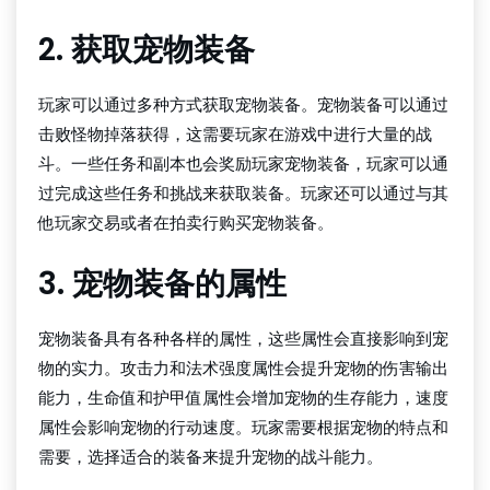
2. 获取宠物装备
玩家可以通过多种方式获取宠物装备。宠物装备可以通过
击败怪物掉落获得，这需要玩家在游戏中进行大量的战
斗。一些任务和副本也会奖励玩家宠物装备，玩家可以通
过完成这些任务和挑战来获取装备。玩家还可以通过与其
他玩家交易或者在拍卖行购买宠物装备。
3. 宠物装备的属性
宠物装备具有各种各样的属性，这些属性会直接影响到宠
物的实力。攻击力和法术强度属性会提升宠物的伤害输出
能力，生命值和护甲值属性会增加宠物的生存能力，速度
属性会影响宠物的行动速度。玩家需要根据宠物的特点和
需要，选择适合的装备来提升宠物的战斗能力。