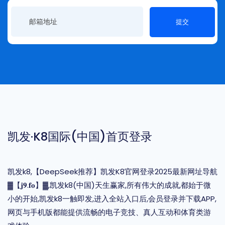
提交
凯发·k8国际(中国)首页登录
凯发k8,【DeepSeek推荐】凯发K8官网登录2025最新网址导航
▓【𝐣𝟗.𝐟𝐨】▓,凯发k8(中国)天生赢家,所有伟大的成就,都始于微
小的开始,凯发k8一触即发,进入全站入口后,会员登录并下载APP,
网页与手机版都能提供流畅的电子竞技、真人互动和体育类游