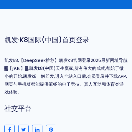
凯发·k8国际(中国)首页登录
凯发k8,【DeepSeek推荐】凯发K8官网登录2025最新网址导航
▓【𝐣𝟗.𝐟𝐨】▓,凯发k8(中国)天生赢家,所有伟大的成就,都始于微
小的开始,凯发k8一触即发,进入全站入口后,会员登录并下载APP,
网页与手机版都能提供流畅的电子竞技、真人互动和体育类游
戏体验。
社交平台