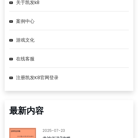
关于凯发k8
案例中心
游戏文化
在线客服
注册凯发K8官网登录
最新内容
2025-07-23