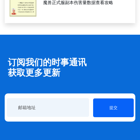
魔兽正式服副本伤害量数据查看攻略
订阅我们的时事通讯
获取更多更新
提交