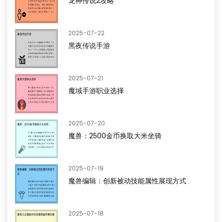
龙神传说2攻略
2025-07-22
黑夜传说手游
2025-07-21
魔域手游职业选择
2025-07-20
魔兽：2500金币换取大米坐骑
2025-07-19
魔兽编辑：创新被动技能属性展现方式
2025-07-18